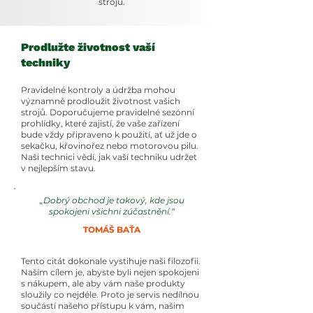
strojů.
Prodlužte životnost vaší
techniky
Pravidelné kontroly a údržba mohou
významně prodloužit životnost vašich
strojů. Doporučujeme pravidelné sezónní
prohlídky, které zajistí, že vaše zařízení
bude vždy připraveno k použití, ať už jde o
sekačku, křovinořez nebo motorovou pilu.
Naši technici vědí, jak vaší techniku udržet
v nejlepším stavu.
„Dobrý obchod je takový, kde jsou
spokojeni všichni zúčastnění.“
TOMÁŠ BAŤA
Tento citát dokonale vystihuje naši filozofii.
Naším cílem je, abyste byli nejen spokojeni
s nákupem, ale aby vám naše produkty
sloužily co nejdéle. Proto je servis nedílnou
součástí našeho přístupu k vám, našim