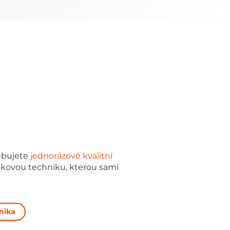
ebujete
jednorázově kvalitní
čkovou techniku, kterou sami
nika