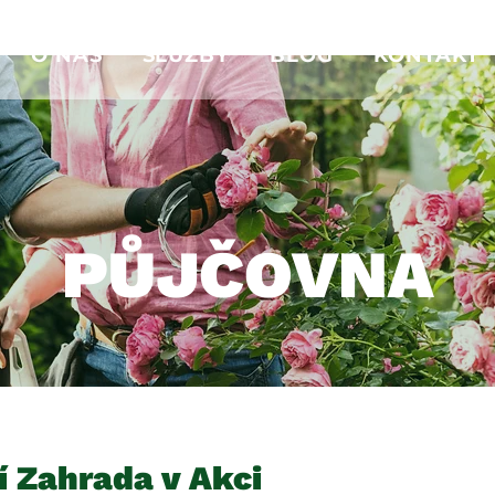
O NÁS
SLUŽBY
BLOG
KONTAKT
PŮJČOVNA
í Zahrada v Akci