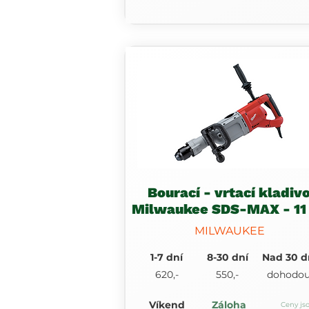
Bourací - vrtací kladiv
Milwaukee SDS-MAX - 11
MILWAUKEE
1-7 dní
8-30 dní
Nad 30 d
620,-
550,-
dohodo
Víkend
Záloha
Ceny js