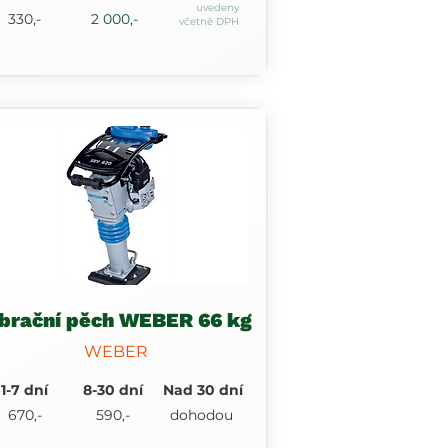
uvedeny
330,-
2 000,-
včetně DPH
brační pěch WEBER 66 kg
WEBER
1-7 dní
8-30 dní
Nad 30 dní
670,-
590,-
dohodou