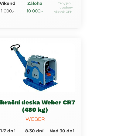
Víkend
Záloha
Ceny jsou
uvedeny
1 000,-
10 000,-
včetně DPH
ibrační deska Weber CR7
(480 kg)
WEBER
1-7 dní
8-30 dní
Nad 30 dní