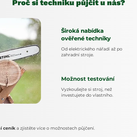
Proč si techniku půjčit u nás?
Široká nabídka
Široká nabídka
ověřené techniky
ověřené techniky
Od elektrického nářadí až po
zahradní stroje.
Možnost testování
Vyzkoušejte si stroj, než
investujete do vlastního.
í ceník
a zjistěte více o možnostech půjčení.