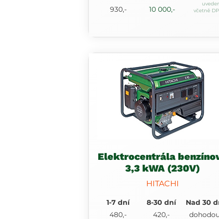
uvede
930,-
10 000,-
včetně D
Elektrocentrála benzíno
3,3 kWA (230V)
HITACHI
1-7 dní
8-30 dní
Nad 30 d
480,-
420,-
dohodo