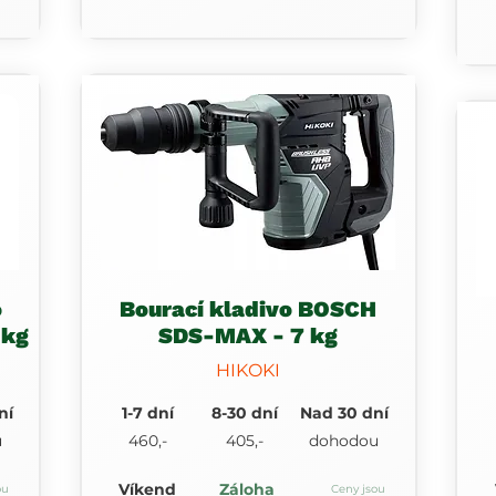
o
Bourací kladivo BOSCH
 kg
SDS-MAX - 7 kg
HIKOKI
ní
1-7 dní
8-30 dní
Nad 30 dní
u
460,-
405,-
dohodou
Víkend
Záloha
ou
Ceny jsou