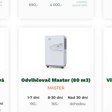
ny
uvedeny
690,-
4 000,-
PH
včetně DPH
vá
Odvlhčovač Master (80 m3)
Vi
MASTER
1-7 dní
8-30 dní
Nad 30 dní
ní
190,-
165,-
dohodou
u