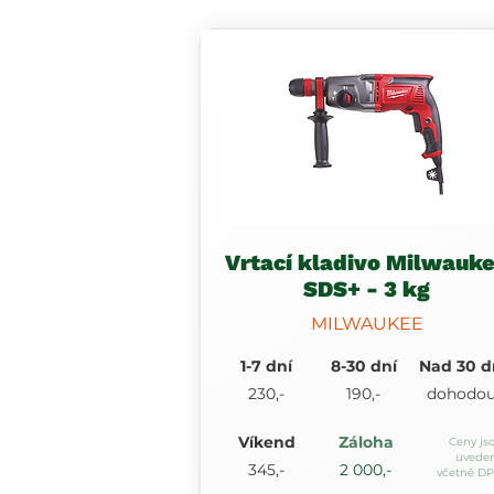
Vrtací kladivo Milwauk
SDS+ - 3 kg
MILWAUKEE
1-7 dní
8-30 dní
Nad 30 d
230,-
190,-
dohodo
Víkend
Záloha
Ceny js
uvede
345,-
2 000,-
včetně D