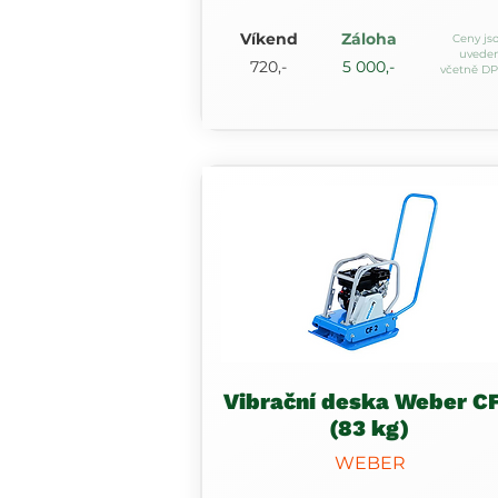
Víkend
Záloha
Ceny js
uvede
720,-
5 000,-
včetně D
Vibrační deska Weber C
(83 kg)
WEBER