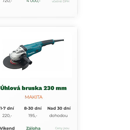
720,-
4 000,-
včetně DPH
Úhlová bruska 230 mm
MAKITA
1-7 dní
8-30 dní
Nad 30 dní
220,-
195,-
dohodou
Víkend
Záloha
Ceny jsou