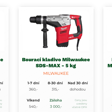
ee
Bourací kladivo Milwaukee
SDS-MAX - 5 kg
M
MILWAUKEE
ní
1-7 dní
8-30 dní
Nad 30 dní
u
360,-
315,-
dohodou
Víkend
Záloha
ou
Ceny jsou
ny
uvedeny
540,-
3 000,-
PH
včetně DPH