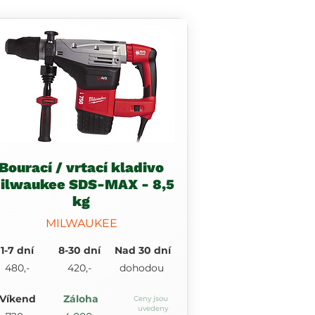
Bourací / vrtací kladivo
ilwaukee SDS-MAX - 8,5
kg
MILWAUKEE
1-7 dní
8-30 dní
Nad 30 dní
480,-
420,-
dohodou
Víkend
Záloha
Ceny jsou
uvedeny