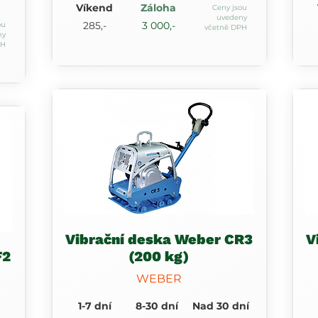
Víkend
Záloha
Ceny jsou
uvedeny
285,-
3 000,-
ou
včetně DPH
ny
PH
Vibrační deska Weber CR3
V
F2
(200 kg)
WEBER
1-7 dní
8-30 dní
Nad 30 dní