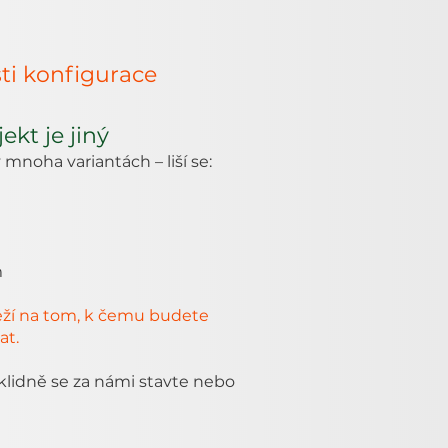
ti konfigurace
ekt je jiný
 mnoha variantách – liší se:
m
eží na tom, k čemu budete
at.
 klidně se za námi stavte nebo