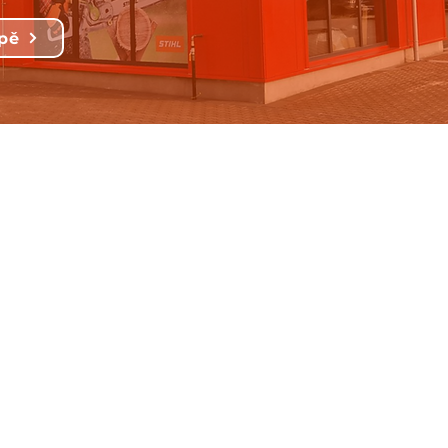
pě
dete
Rádi si p
. (Zahrada v akci)
+420 774 876 70
obchod@sesolut
Fakturační