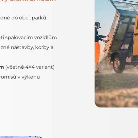
dné do obcí, parků i
ti spalovacím vozidlům
ůzné nástavby, korby a
em
(včetně 4×4 variant)
omisů v výkonu