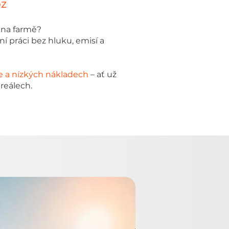
oz
o na farmě?
í práci bez hluku, emisí a
 a nízkých nákladech
– ať už
reálech.