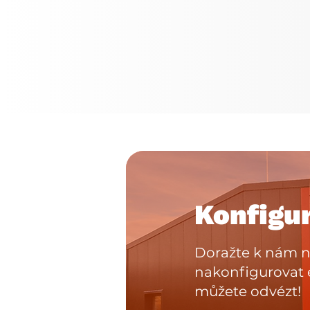
Konfigu
Doražte k nám n
nakonfigurovat e
můžete odvézt!