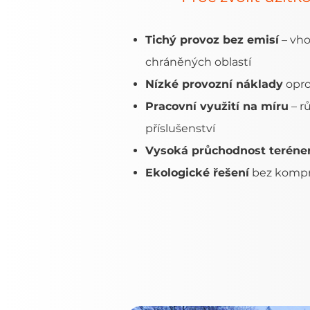
Tichý provoz bez emisí
– vho
chráněných oblastí
Nízké provozní náklady
opro
Pracovní využití na míru
– r
příslušenství
Vysoká průchodnost terén
Ekologické řešení
bez kompr