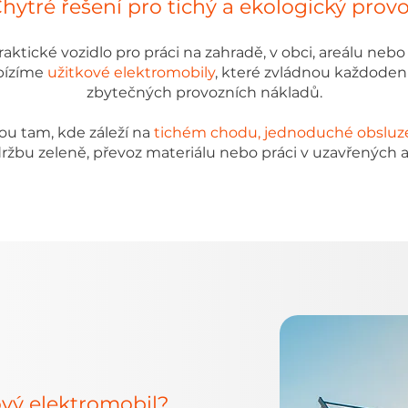
hytré řešení pro tichý a ekologický prov
aktické vozidlo pro práci na zahradě, v obci, areálu neb
bízíme
užitkové elektromobily
, které zvládnou každodenn
zbytečných provozních nákladů.
bou tam, kde záleží na
tichém chodu, jednoduché obsluze
držbu zeleně, převoz materiálu nebo práci v uzavřených a
ový elektromobil?