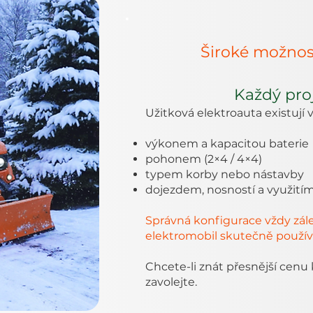
Široké možnos
Každý proj
Užitková elektroauta existují v
výkonem a kapacitou baterie
pohonem (2×4 / 4×4)
typem korby nebo nástavby
dojezdem, nosností a využití
Správná konfigurace vždy zál
elektromobil skutečně použív
Chcete-li znát přesnější cenu
zavolejte.