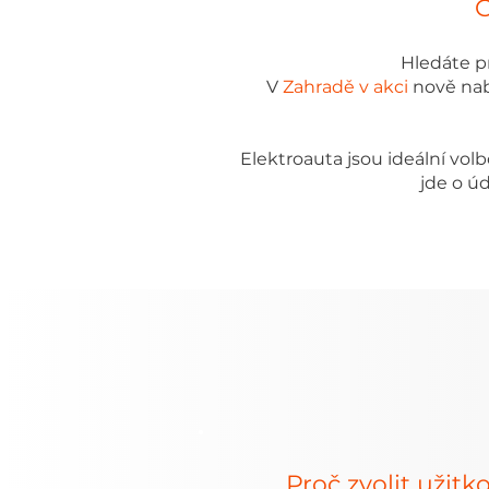
C
Hledáte pr
V
Zahradě v akci
nově na
Elektroauta jsou ideální vol
jde o ú
Proč zvolit užitk