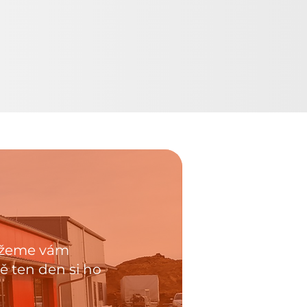
můžeme vám
ě ten den si ho