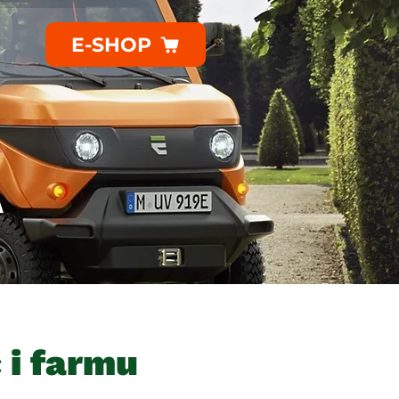
E-SHOP
A
 i farmu