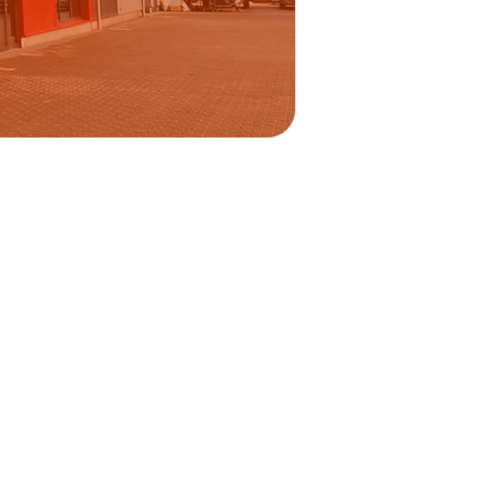
opovídáme
4
ions.cz
 údaje