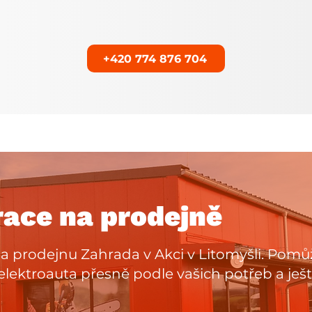
+420 774 876 704
race na prodejně
a prodejnu Zahrada v Akci v Litomyšli. Po
lektroauta přesně podle vašich potřeb a ješt