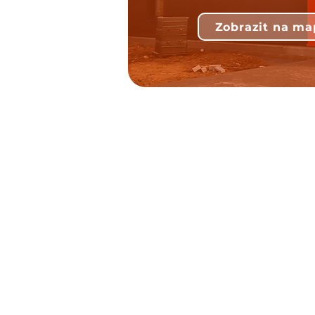
Zobrazit na ma
Kde nás naj
S&E Solutions s.r.o
Průmyslová 1295
57001 Litomyšl
Otevírací doba